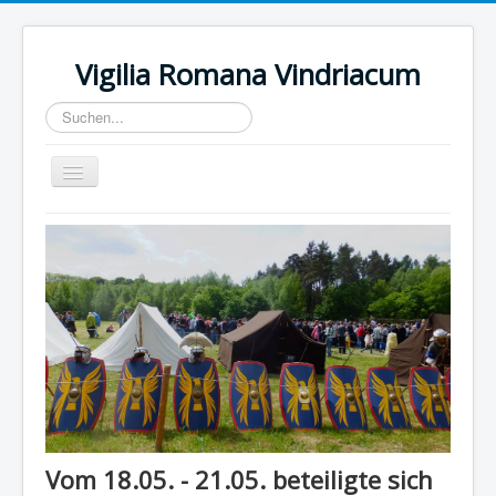
Vigilia Romana Vindriacum
Suchen...
Toggle
Navigation
Home
Wir über uns
Vom 18.05. - 21.05. beteiligte sich