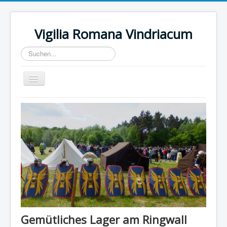
Vigilia Romana Vindriacum
Suchen...
Toggle
Navigation
Home
Wir über uns
Gemütliches Lager am Ringwall